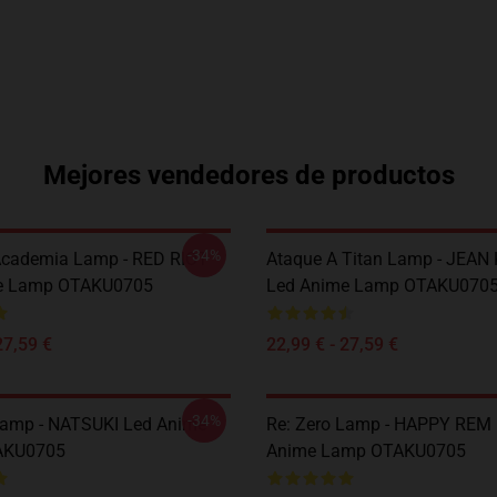
Mejores vendedores de productos
-34%
Academia Lamp - RED RIOT
Ataque A Titan Lamp - JEAN
e Lamp OTAKU0705
Led Anime Lamp OTAKU070
27,59 €
22,99 € - 27,59 €
-34%
Lamp - NATSUKI Led Anime
Re: Zero Lamp - HAPPY REM
AKU0705
Anime Lamp OTAKU0705