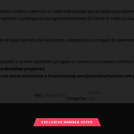
ímero sólido y viene con un cable USB incluido que se utiliza para alime
AA también! Las lámparas son aproximadamente 20-25CM (8-10IN) en altur
n el regalo perfecto de vacaciones, cumpleaños o un regalo de calentam
 pedido y no está satisfecho, póngase en contacto con nuestro servicio de
te devuelvas preguntas!
os un correo electrónico a theanimelamp.com@merchmailservice.com p
Otros
,
SKU
:
16-DM1393
Categorías
:
sku
,
EXCLUSIVE MEMBER OFFER
What Customers Say