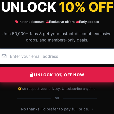
UNLOCK
10% OFF
ANIME LAMP (NEKOPARA) Otaku0705
Instant discount
|
Exclusive offers
|
Early access
Join 50,000+ fans & get your instant discount, exclusive
drops, and members-only deals.
UNLOCK 10% OFF NOW
We respect your privacy. Unsubscribe anytime.
OR
Superior shopping journey, friendly support,
›
No thanks, I'd prefer to pay full price.
and timely delivery.