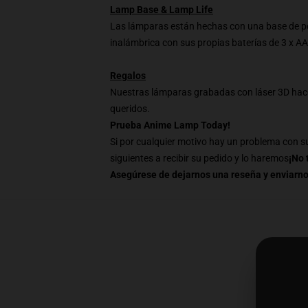
Lamp Base & Lamp Life
Las lámparas están hechas con una base de pol
inalámbrica con sus propias baterías de 3 x 
Regalos
Nuestras lámparas grabadas con láser 3D hace
queridos.
Prueba Anime Lamp Today!
Si por cualquier motivo hay un problema con su
siguientes a recibir su pedido y lo haremos
¡No 
Asegúrese de dejarnos una reseña y enviarn