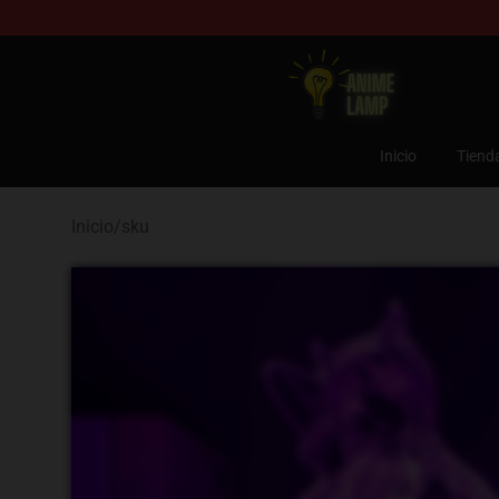
Anime Lamp Shop - The Best Store of Anime Lamp
Inicio
Tiend
Inicio
/
sku