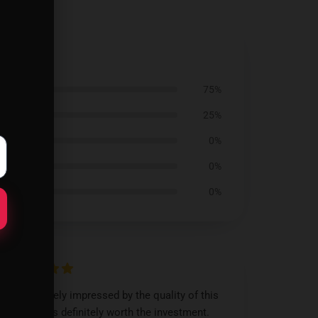
75%
25%
0%
0%
0%
I’m extremely impressed by the quality of this
product; it's definitely worth the investment.