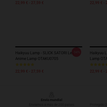
22,99 € - 27,59 €
22,99 € - 
-34%
Haikyuu Lamp - SLICK SATORI Led
Haikyuu 
Anime Lamp OTAKU0705
Lamp OT
22,99 € - 27,59 €
22,99 € - 
Footer
Envío mundial
Enviamos a más de 200 países
Protegido 2