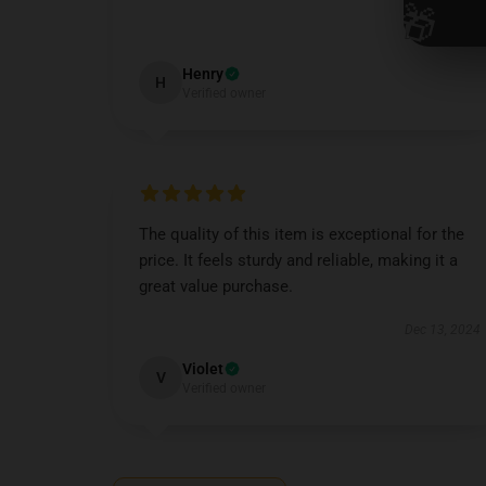
🎁
Dec 17, 2024
Henry
H
Verified owner
The quality of this item is exceptional for the
price. It feels sturdy and reliable, making it a
great value purchase.
Dec 13, 2024
Violet
V
Verified owner