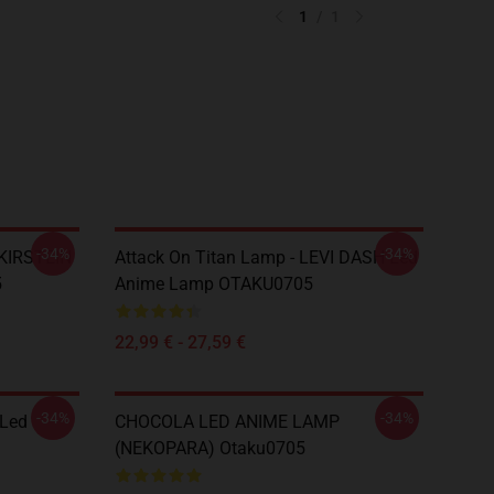
1
/
1
-34%
-34%
 KIRSTEIN
Attack On Titan Lamp - LEVI DASH Led
5
Anime Lamp OTAKU0705
22,99 € - 27,59 €
-34%
-34%
 Led
CHOCOLA LED ANIME LAMP
(NEKOPARA) Otaku0705