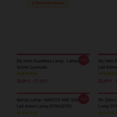
Write your review
-34%
My Hero Academia Lamp - Lámpara De
My Hero 
Anime Superada
Led Anim
22,99 € - 27,59 €
22,99 € - 
-34%
Naruto Lamp - NARUTO AND SASUKE +
Re: Zero 
Led Anime Lamp OTAKU0705
Lamp OT