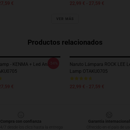
27,59 €
22,99 € - 27,59 €
VER MÁS
Productos relacionados
-34%
Lamp - KENMA + Led Anime
Naruto Lámpara ROCK LEE L
AKU0705
Lamp OTAKU0705
27,59 €
22,99 € - 27,59 €
Compra con confianza
Garantía internacional
4/7 desde los clics hasta la entrega
Ofrecido en el país de us