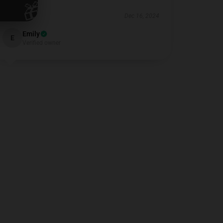
🎁
Dec 16, 2024
Emily
E
Verified owner