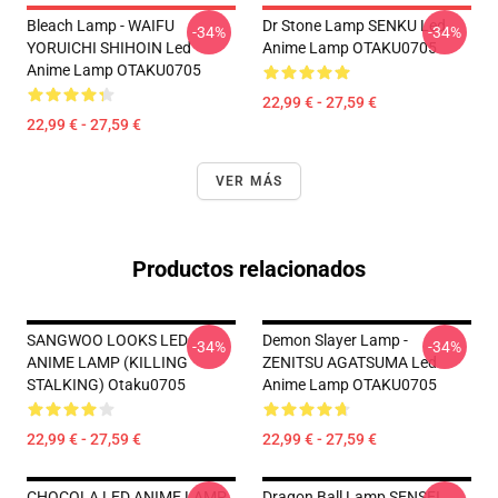
Bleach Lamp - WAIFU
Dr Stone Lamp SENKU Led
-34%
-34%
YORUICHI SHIHOIN Led
Anime Lamp OTAKU0705
Anime Lamp OTAKU0705
22,99 € - 27,59 €
22,99 € - 27,59 €
VER MÁS
Productos relacionados
SANGWOO LOOKS LED
Demon Slayer Lamp -
-34%
-34%
ANIME LAMP (KILLING
ZENITSU AGATSUMA Led
STALKING) Otaku0705
Anime Lamp OTAKU0705
22,99 € - 27,59 €
22,99 € - 27,59 €
CHOCOLA LED ANIME LAMP
Dragon Ball Lamp SENSEI