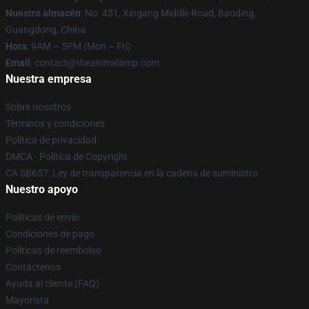
Nuestro almacén
: No. 451, Xingang Middle Road, Baoding,
Guangdong, China
Hora
: 9AM – 5PM (Mon – Fri)
Email
: contact@theanimelamp.com
Nuestra empresa
Sobre nosotros
Términos y condiciones
Política de privacidad
DMCA - Política de Copyright
CA SB657: Ley de transparencia en la cadena de suministro
Nuestro apoyo
Políticas de envío
Condiciones de pago
Políticas de reembolso
Contáctenos
Ayuda al cliente (FAQ)
Mayorista