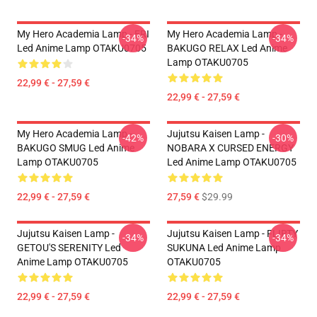
My Hero Academia Lamp - ERI
My Hero Academia Lamp -
-34%
-34%
Led Anime Lamp OTAKU0705
BAKUGO RELAX Led Anime
Lamp OTAKU0705
22,99 € - 27,59 €
22,99 € - 27,59 €
My Hero Academia Lamp -
Jujutsu Kaisen Lamp -
-42%
-30%
BAKUGO SMUG Led Anime
NOBARA X CURSED ENERGY
Lamp OTAKU0705
Led Anime Lamp OTAKU0705
22,99 € - 27,59 €
27,59 €
$29.99
Jujutsu Kaisen Lamp -
Jujutsu Kaisen Lamp - FLIRTY
-34%
-34%
GETOU'S SERENITY Led
SUKUNA Led Anime Lamp
Anime Lamp OTAKU0705
OTAKU0705
22,99 € - 27,59 €
22,99 € - 27,59 €