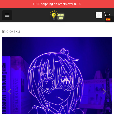
FREE
shipping on orders over $100
Anime Lamp Shop - The Best Store of Anime Lamp
Open menu
Inicio
/
sku