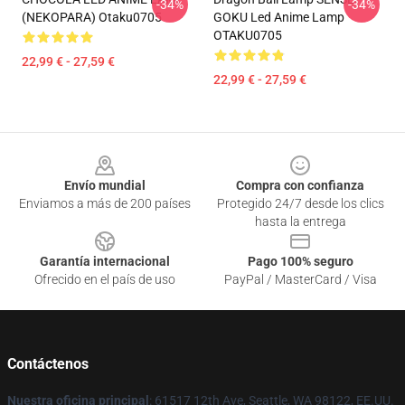
-34%
-34%
(NEKOPARA) Otaku0705
GOKU Led Anime Lamp
OTAKU0705
22,99 € - 27,59 €
22,99 € - 27,59 €
Footer
Envío mundial
Compra con confianza
Enviamos a más de 200 países
Protegido 24/7 desde los clics
hasta la entrega
Garantía internacional
Pago 100% seguro
Ofrecido en el país de uso
PayPal / MasterCard / Visa
Contáctenos
Nuestra oficina principal
: 61517 12th Ave, Seattle, WA 98122, EE.UU.