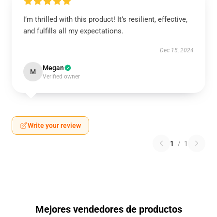
I’m thrilled with this product! It’s resilient, effective,
and fulfills all my expectations.
Dec 15, 2024
Megan
M
Verified owner
Write your review
1
/
1
Mejores vendedores de productos