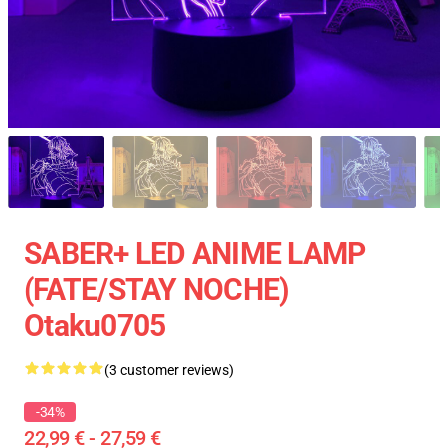
SABER+ LED ANIME LAMP
(FATE/STAY NOCHE)
Otaku0705
(3 customer reviews)
-34%
22,99 € - 27,59 €