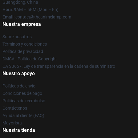
Guangdong, China
Hora
: 9AM – 5PM (Mon – Fri)
Email
: contact@theanimelamp.com
Nuestra empresa
Sobre nosotros
Términos y condiciones
Política de privacidad
DMCA - Política de Copyright
CA SB657: Ley de transparencia en la cadena de suministro
Nuestro apoyo
Políticas de envío
Condiciones de pago
Políticas de reembolso
Contáctenos
Ayuda al cliente (FAQ)
Mayorista
Nuestra tienda