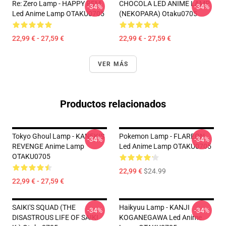
Re: Zero Lamp - HAPPY REM
CHOCOLA LED ANIME LAMP
-34%
-34%
Led Anime Lamp OTAKU0705
(NEKOPARA) Otaku0705
22,99 € - 27,59 €
22,99 € - 27,59 €
VER MÁS
Productos relacionados
Tokyo Ghoul Lamp - KANEKIS
Pokemon Lamp - FLAREON
-34%
-34%
REVENGE Anime Lamp
Led Anime Lamp OTAKU0705
OTAKU0705
22,99 €
$24.99
22,99 € - 27,59 €
SAIKI'S SQUAD (THE
Haikyuu Lamp - KANJI
-34%
-34%
DISASTROUS LIFE OF SAIKI
KOGANEGAWA Led Anime