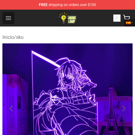
FREE
shipping on orders over $100
Anime Lamp Shop - The Best Store of Anime Lamp
Open menu
Inicio
/
sku