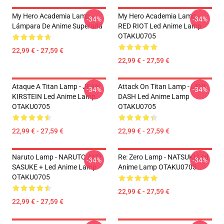
My Hero Academia Lamp -
My Hero Academia Lamp -
-34%
-34%
Lámpara De Anime Superada
RED RIOT Led Anime Lamp
OTAKU0705
22,99 € - 27,59 €
22,99 € - 27,59 €
Ataque A Titan Lamp - JEAN
Attack On Titan Lamp - LEVI
-34%
-34%
KIRSTEIN Led Anime Lamp
DASH Led Anime Lamp
OTAKU0705
OTAKU0705
22,99 € - 27,59 €
22,99 € - 27,59 €
Naruto Lamp - NARUTO AND
Re: Zero Lamp - NATSUKI Led
-34%
-34%
SASUKE + Led Anime Lamp
Anime Lamp OTAKU0705
OTAKU0705
22,99 € - 27,59 €
22,99 € - 27,59 €