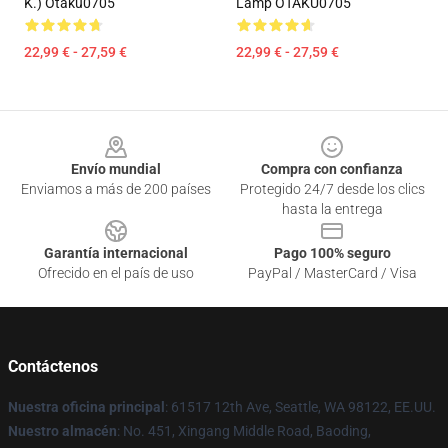
K.) Otaku0705
Lamp OTAKU0705
22,99 € - 27,59 €
22,99 € - 27,59 €
Footer
Envío mundial
Compra con confianza
Enviamos a más de 200 países
Protegido 24/7 desde los clics
hasta la entrega
Garantía internacional
Pago 100% seguro
Ofrecido en el país de uso
PayPal / MasterCard / Visa
Contáctenos
Nuestra oficina principal
: 61517 12th Ave, Seattle, WA 98122, EE.UU.
Nuestro almacén
: No. 451, Xingang Middle Road, Baoding,