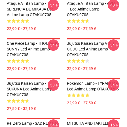
Ataque A Titan Lamp -
Ataque A Titan Lamp - ARMIN
-34%
-48%
SERENCIA DE MIKASA Led
+ Led Anime Lamp
Anime Lamp OTAKU0705
OTAKU0705
22,99 € - 27,59 €
22,99 € - 27,59 €
One Piece Lamp - THOUSAND
Jujutsu Kaisen Lamp VOID
-34%
-34%
SUNNY Led Anime Lamp
GOJO Led Anime Lamp
OTAKU0705
OTAKU0705
22,99 € - 27,59 €
22,99 € - 27,59 €
Jujutsu Kaisen Lamp -
Pokemon Lamp - TYRANITAR
-30%
-34%
SUKUNA Led Anime Lamp
Led Anime Lamp OTAKU0705
OTAKU0705
22,99 € - 27,59 €
27,59 € - 32,19 €
Re: Zero Lamp - SAD REM Led
MITSUHA AND TAKI LED
-34%
-16%