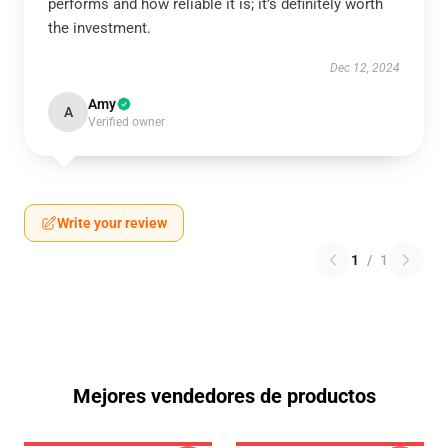
performs and how reliable it is; it’s definitely worth
the investment.
Dec 12, 2024
Amy
A
Verified owner
Write your review
1
/
1
Mejores vendedores de productos