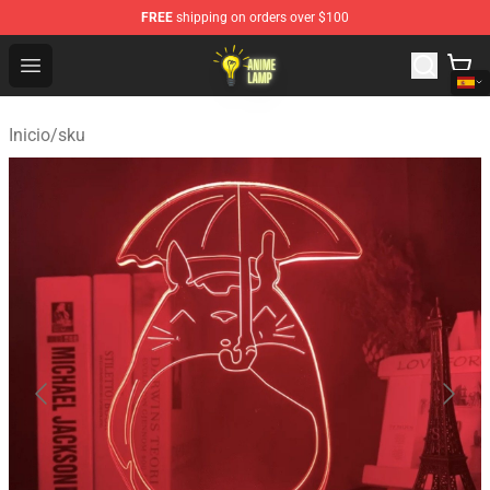
FREE
shipping on orders over $100
Anime Lamp Shop - The Best Store of Anime Lamp
Open menu
Inicio
/
sku