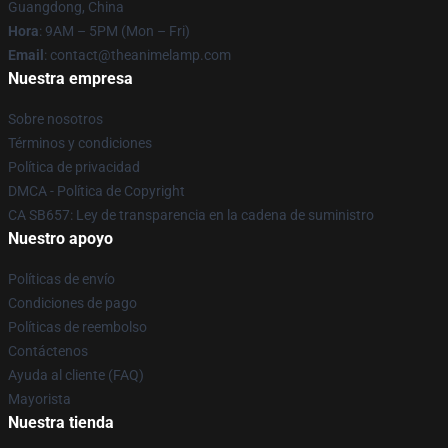
Guangdong, China
Hora
: 9AM – 5PM (Mon – Fri)
Email
: contact@theanimelamp.com
Nuestra empresa
Sobre nosotros
Términos y condiciones
Política de privacidad
DMCA - Política de Copyright
CA SB657: Ley de transparencia en la cadena de suministro
Nuestro apoyo
Políticas de envío
Condiciones de pago
Políticas de reembolso
Contáctenos
Ayuda al cliente (FAQ)
Mayorista
Nuestra tienda