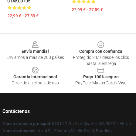
OTAKU0705
22,99 € - 27,59 €
22,99 € - 27,59 €
Footer
Envío mundial
Compra con confianza
Enviamos a más de 200 países
Protegido 24/7 desde los clics
hasta la entrega
Garantía internacional
Pago 100% seguro
Ofrecido en el país de uso
PayPal / MasterCard / Visa
Contáctenos
Nuestra oficina principal
: 61517 12th Ave, Seattle, WA 98122, EE.UU.
Nuestro almacén
: No. 451, Xingang Middle Road, Baoding,