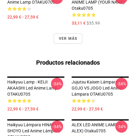
Anime Lamp OTAKU0705
ANIME LAMP (YOUR NAME)
Otaku0705
22,99 € - 27,59 €
33,11 €
$35.99
VER MÁS
Productos relacionados
Haikyuu Lamp - KEIJI
Jujutsu Kaisen Lámpara
-34%
-34%
AKAASHI Led Anime Lamp
GOJO VS JOGO Led Anime
OTAKU0705
Lámpara OTAKU0705
22,99 € - 27,59 €
22,99 € - 27,59 €
Haikyuu Lámpara HINATA
ALEX LED ANIME LAMP (BJ
-34%
-34%
SHOYO Led Anime Lámpara
ALEX) Otaku0705