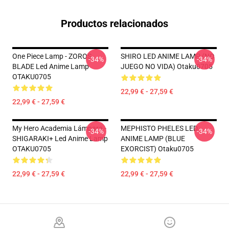
Productos relacionados
One Piece Lamp - ZOROS
SHIRO LED ANIME LAMP (NO
-34%
-34%
BLADE Led Anime Lamp
JUEGO NO VIDA) Otaku0705
OTAKU0705
22,99 € - 27,59 €
22,99 € - 27,59 €
My Hero Academia Lámpara -
MEPHISTO PHELES LED
-34%
-34%
SHIGARAKI+ Led Anime Lamp
ANIME LAMP (BLUE
OTAKU0705
EXORCIST) Otaku0705
22,99 € - 27,59 €
22,99 € - 27,59 €
Footer