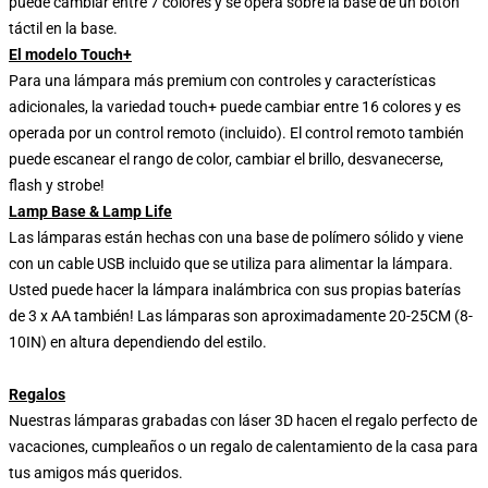
puede cambiar entre 7 colores y se opera sobre la base de un botón
táctil en la base.
El modelo Touch+
Para una lámpara más premium con controles y características
adicionales, la variedad touch+ puede cambiar entre 16 colores y es
operada por un control remoto (incluido). El control remoto también
puede escanear el rango de color, cambiar el brillo, desvanecerse,
flash y strobe!
Lamp Base & Lamp Life
Las lámparas están hechas con una base de polímero sólido y viene
con un cable USB incluido que se utiliza para alimentar la lámpara.
Usted puede hacer la lámpara inalámbrica con sus propias baterías
de 3 x AA también! Las lámparas son aproximadamente 20-25CM (8-
10IN) en altura dependiendo del estilo.
Regalos
Nuestras lámparas grabadas con láser 3D hacen el regalo perfecto de
vacaciones, cumpleaños o un regalo de calentamiento de la casa para
tus amigos más queridos.