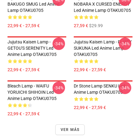
BAKUGO SMUG Led Anime
NOBARA X CURSED ENERGY
Lamp OTAKU0705
Led Anime Lamp OTAKU0705
22,99 € - 27,59 €
27,59 €
$29.99
Jujutsu Kaisen Lamp -
Jujutsu Kaisen Lamp - FLIRTY
-34%
-34%
GETOU'S SERENITY Led
SUKUNA Led Anime Lamp
Anime Lamp OTAKU0705
OTAKU0705
22,99 € - 27,59 €
22,99 € - 27,59 €
Bleach Lamp - WAIFU
Dr Stone Lamp SENKU Led
-34%
-34%
YORUICHI SHIHOIN Led
Anime Lamp OTAKU0705
Anime Lamp OTAKU0705
22,99 € - 27,59 €
22,99 € - 27,59 €
VER MÁS