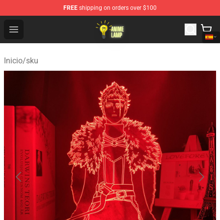
FREE
shipping on orders over $100
Anime Lamp Shop - The Best Store of Anime Lamp
Open menu
Inicio
/
sku