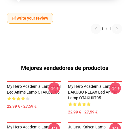
Write your review
1
/
1
Mejores vendedores de productos
My Hero Academia Lamp - ERI
My Hero Academia Lamp -
-34%
-34%
Led Anime Lamp OTAKU0705
BAKUGO RELAX Led Anime
Lamp OTAKU0705
22,99 € - 27,59 €
22,99 € - 27,59 €
My Hero Academia Lamp -
Jujutsu Kaisen Lamp -
-42%
-30%