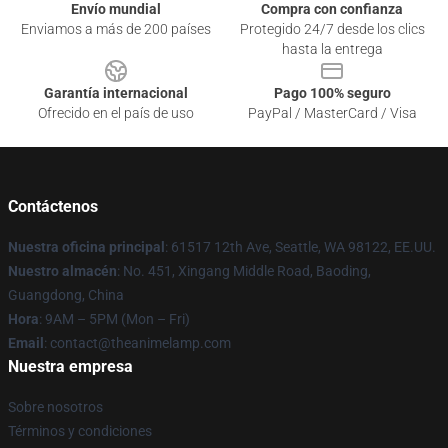
Envío mundial
Compra con confianza
Enviamos a más de 200 países
Protegido 24/7 desde los clics
hasta la entrega
Garantía internacional
Pago 100% seguro
Ofrecido en el país de uso
PayPal / MasterCard / Visa
Contáctenos
Nuestra oficina principal
: 61517 12th Ave, Seattle, WA 98122, EE.UU.
Nuestro almacén
: No. 451, Xingang Middle Road, Baoding,
Guangdong, China
Hora
: 9AM – 5PM (Mon – Fri)
Email
: contact@theanimelamp.com
Nuestra empresa
Sobre nosotros
Términos y condiciones