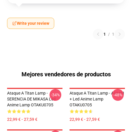
Write your review
1
/
1
Mejores vendedores de productos
Ataque A Titan Lamp -
Ataque A Titan Lamp - ARMIN
-34%
-48%
SERENCIA DE MIKASA Led
+ Led Anime Lamp
Anime Lamp OTAKU0705
OTAKU0705
22,99 € - 27,59 €
22,99 € - 27,59 €