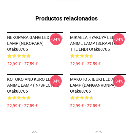
Productos relacionados
NEKOPARA GANG LED ANIME
MIKAELA HYAKUYA LED
-34%
-34%
LAMP (NEKOPARA)
ANIME LAMP (SERAPH OF
Otaku0705
THE END) Otaku0705
22,99 € - 27,59 €
22,99 € - 27,59 €
KOTOKO AND KURO LED
MAKOTO X IBUKI LED ANIME
-34%
-34%
ANIME LAMP (IN/SPECTRE)
LAMP (DANGANRONPA)
Otaku0705
Otaku0705
22,99 € - 27,59 €
22,99 € - 27,59 €
Footer