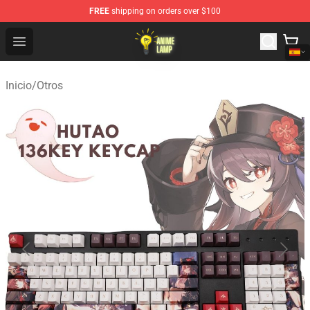
FREE
shipping on orders over $100
Anime Lamp Shop - The Best Store of Anime Lamp
Open menu
Inicio
/
Otros