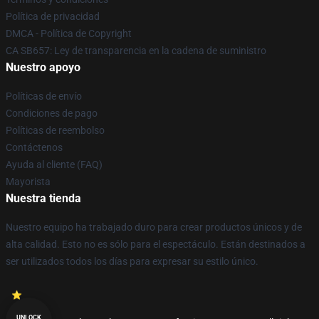
Política de privacidad
DMCA - Política de Copyright
CA SB657: Ley de transparencia en la cadena de suministro
Nuestro apoyo
Políticas de envío
Condiciones de pago
Políticas de reembolso
Contáctenos
Ayuda al cliente (FAQ)
Mayorista
Nuestra tienda
Nuestro equipo ha trabajado duro para crear productos únicos y de
alta calidad. Esto no es sólo para el espectáculo. Están destinados a
ser utilizados todos los días para expresar su estilo único.
UNLOCK