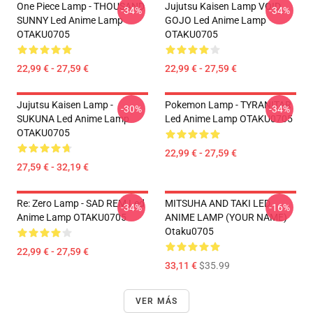
One Piece Lamp - THOUSAND
Jujutsu Kaisen Lamp VOID
-34%
-34%
SUNNY Led Anime Lamp
GOJO Led Anime Lamp
OTAKU0705
OTAKU0705
22,99 € - 27,59 €
22,99 € - 27,59 €
Jujutsu Kaisen Lamp -
Pokemon Lamp - TYRANITAR
-30%
-34%
SUKUNA Led Anime Lamp
Led Anime Lamp OTAKU0705
OTAKU0705
22,99 € - 27,59 €
27,59 € - 32,19 €
Re: Zero Lamp - SAD REM Led
MITSUHA AND TAKI LED
-34%
-16%
Anime Lamp OTAKU0705
ANIME LAMP (YOUR NAME)
Otaku0705
22,99 € - 27,59 €
33,11 €
$35.99
VER MÁS