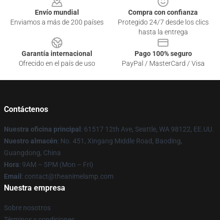
Envío mundial
Compra con confianza
Enviamos a más de 200 países
Protegido 24/7 desde los clics
hasta la entrega
Garantía internacional
Pago 100% seguro
Ofrecido en el país de uso
PayPal / MasterCard / Visa
Contáctenos
Nuestra oficina principal
: 61517 12th Ave, Seattle, WA 98122, EE.UU.
Nuestro almacén
: No. 451, Xingang Middle Road, Baoding,
Guangdong, China
Hora
: 9AM – 5PM (Mon – Fri)
Email
: contact@theanimelamp.com
Nuestra empresa
Sobre nosotros
Términos y condiciones