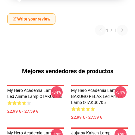
Write your review
1
/
1
Mejores vendedores de productos
My Hero Academia Lamp - ERI
My Hero Academia Lamp -
-34%
-34%
Led Anime Lamp OTAKU0705
BAKUGO RELAX Led Anime
Lamp OTAKU0705
22,99 € - 27,59 €
22,99 € - 27,59 €
My Hero Academia Lamp -
Jujutsu Kaisen Lamp -
-42%
-30%