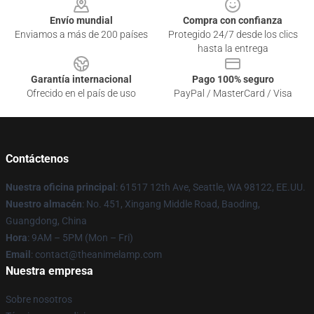
Envío mundial
Compra con confianza
Enviamos a más de 200 países
Protegido 24/7 desde los clics
hasta la entrega
Garantía internacional
Pago 100% seguro
Ofrecido en el país de uso
PayPal / MasterCard / Visa
Contáctenos
Nuestra oficina principal
: 61517 12th Ave, Seattle, WA 98122, EE.UU.
Nuestro almacén
: No. 451, Xingang Middle Road, Baoding,
Guangdong, China
Hora
: 9AM – 5PM (Mon – Fri)
Email
: contact@theanimelamp.com
Nuestra empresa
Sobre nosotros