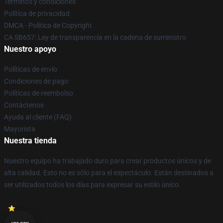
Términos y condiciones
Política de privacidad
DMCA - Política de Copyright
CA SB657: Ley de transparencia en la cadena de suministro
Nuestro apoyo
Políticas de envío
Condiciones de pago
Políticas de reembolso
Contáctenos
Ayuda al cliente (FAQ)
Mayorista
Nuestra tienda
Nuestro equipo ha trabajado duro para crear productos únicos y de
alta calidad. Esto no es sólo para el espectáculo. Están destinados a
ser utilizados todos los días para expresar su estilo único.