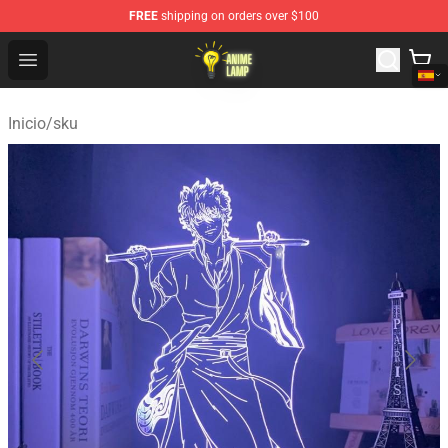
FREE
shipping on orders over $100
Anime Lamp Shop - The Best Store of Anime Lamp
Open menu
Inicio
/
sku