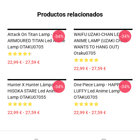
Productos relacionados
Attack On Titan Lamp - THE
WAIFU UZAKI-CHAN LED
-34%
-34%
ARMOURED TITAN Led Anime
ANIME LAMP (UZAKI CHAN
Lamp OTAKU0705
WANTS TO HANG OUT)
Otaku0705
22,99 € - 27,59 €
22,99 € - 27,59 €
Hunter X Hunter Lámpara -
One Piece Lamp - HAPPY
-34%
-34%
HISOKA STARE Led Anime
LUFFY Led Anime Lamp
Lamp OTAKU07055
OTAKU0705
22,99 € - 27,59 €
22,99 € - 27,59 €
Footer