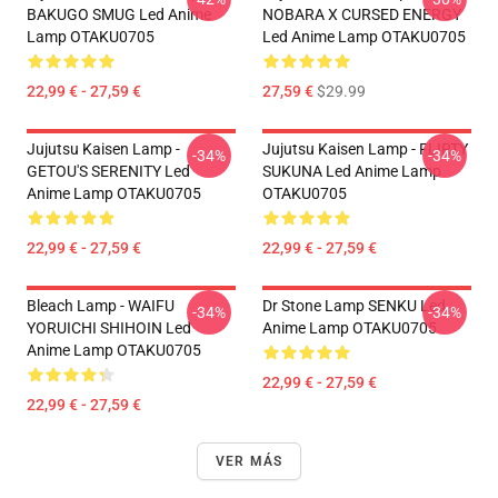
BAKUGO SMUG Led Anime
NOBARA X CURSED ENERGY
Lamp OTAKU0705
Led Anime Lamp OTAKU0705
22,99 € - 27,59 €
27,59 €
$29.99
Jujutsu Kaisen Lamp -
Jujutsu Kaisen Lamp - FLIRTY
-34%
-34%
GETOU'S SERENITY Led
SUKUNA Led Anime Lamp
Anime Lamp OTAKU0705
OTAKU0705
22,99 € - 27,59 €
22,99 € - 27,59 €
Bleach Lamp - WAIFU
Dr Stone Lamp SENKU Led
-34%
-34%
YORUICHI SHIHOIN Led
Anime Lamp OTAKU0705
Anime Lamp OTAKU0705
22,99 € - 27,59 €
22,99 € - 27,59 €
VER MÁS