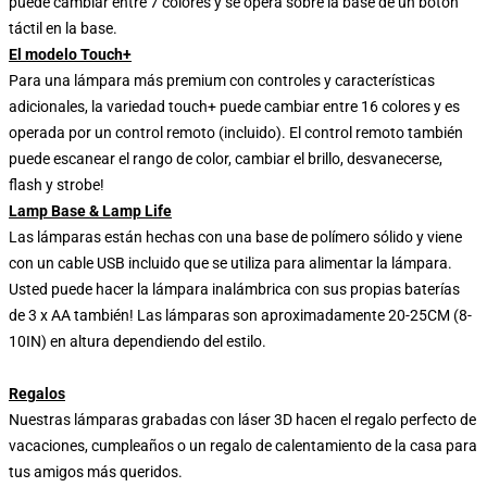
puede cambiar entre 7 colores y se opera sobre la base de un botón
táctil en la base.
El modelo Touch+
Para una lámpara más premium con controles y características
adicionales, la variedad touch+ puede cambiar entre 16 colores y es
operada por un control remoto (incluido). El control remoto también
puede escanear el rango de color, cambiar el brillo, desvanecerse,
flash y strobe!
Lamp Base & Lamp Life
Las lámparas están hechas con una base de polímero sólido y viene
con un cable USB incluido que se utiliza para alimentar la lámpara.
Usted puede hacer la lámpara inalámbrica con sus propias baterías
de 3 x AA también! Las lámparas son aproximadamente 20-25CM (8-
10IN) en altura dependiendo del estilo.
Regalos
Nuestras lámparas grabadas con láser 3D hacen el regalo perfecto de
vacaciones, cumpleaños o un regalo de calentamiento de la casa para
tus amigos más queridos.